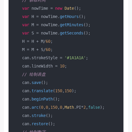
// 获取时间
var
 nowTime = 
new
Date
();

var
 H = nowTime.
getHours
();

var
 M = nowTime.
getMinutes
();

var
 S = nowTime.
getSeconds
();

    H = H + M/
60
;

    M = M + S/
60
;

    can.
strokeStyle
 = 
'#1A1A1A'
;

    can.
lineWidth
 = 
10
;

// 绘制表盘
    can.
save
();

    can.
translate
(
150
,
150
);

    can.
beginPath
();

    can.
arc
(
0
,
0
,
150
,
0
,
Math
.
PI
*
2
,
false
);

    can.
stroke
();

    can.
restore
();
