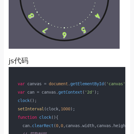
js代码
var
 canvas = 
document
.
getElementById
(
'canvas'
);

var
 can = canvas.
getContext
(
'2d'
);

clock
();

setInterval
(clock,
1000
);

function
clock
(
){

    can.
clearRect
(
0
,
0
,canvas.
width
,canvas.
height
);
