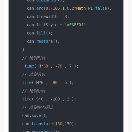
      can.
beginPath
();

      can.
arc
(
0
,-
105
,
1
,
0
,
2
*
Math
.
PI
,
false
);

      can.
lineWidth
 = 
3
;

      can.
fillStyle
 = 
'#E6FFD4'
;

      can.
fill
();

      can.
restore
();

    }

// 绘制时针
time
( H*
30
 , -
70
 , 
7
 );

// 绘制分针
time
( M*
6
 , -
90
 , 
5
 );

// 绘制秒针
time
( S*
6
 , -
100
 , 
2
 );

// 绘制中心原点
    can.
save
();

    can.
translate
(
150
,
150
);
