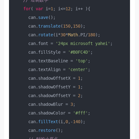
// 绘制数字
for
( 
var
 i=
1
; i<=
12
; i++ ){

      can.
save
();

      can.
translate
(
150
,
150
);

      can.
rotate
(i*
30
*
Math
.
PI
/
180
);

      can.
font
 = 
'24px microsoft yahei'
;

      can.
fillStyle
 = 
'#B0FC4D'
;

      can.
textBaseline
 = 
'top'
;

      can.
textAlign
 = 
'center'
;

      can.
shadowOffsetX
 = 
1
;

      can.
shadowOffsetY
 = 
1
;

      can.
shadowOffsetY
 = 
2
;

      can.
shadowBlur
 = 
3
;

      can.
shadowColor
 = 
'#fff'
;

      can.
fillText
(i,
0
,-
140
);

      can.
restore
();
