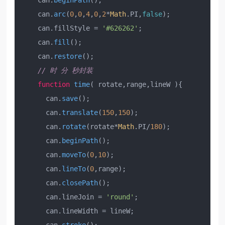
    can.
beginPath
();

    can.
arc
(
0
,
0
,
4
,
0
,
2
*
Math
.
PI
,
false
);

    can.
fillStyle
 = 
'#626262'
;

    can.
fill
();

    can.
restore
();

// 时 分 秒封装
function
time
(
 rotate,range,lineW 
){

      can.
save
();

      can.
translate
(
150
,
150
);

      can.
rotate
(rotate*
Math
.
PI
/
180
);

      can.
beginPath
();

      can.
moveTo
(
0
,
10
);

      can.
lineTo
(
0
,range);

      can.
closePath
();

      can.
lineJoin
 = 
'round'
;

      can.
lineWidth
 = lineW;
