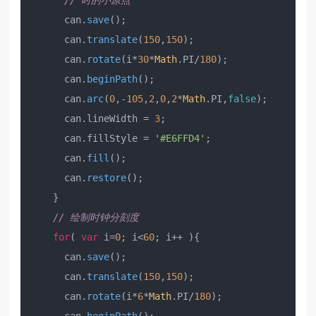
// 时的小原点
      can.
save
();

      can.
translate
(
150
,
150
);

      can.
rotate
(i*
30
*
Math
.
PI
/
180
);

      can.
beginPath
();

      can.
arc
(
0
,-
105
,
2
,
0
,
2
*
Math
.
PI
,
false
);

      can.
lineWidth
 = 
3
;

      can.
fillStyle
 = 
'#E6FFD4'
;

      can.
fill
();

      can.
restore
();

    }

// 绘制时钟分刻度
for
( 
var
 i=
0
; i<
60
; i++ ){

      can.
save
();

      can.
translate
(
150
,
150
);

      can.
rotate
(i*
6
*
Math
.
PI
/
180
);
