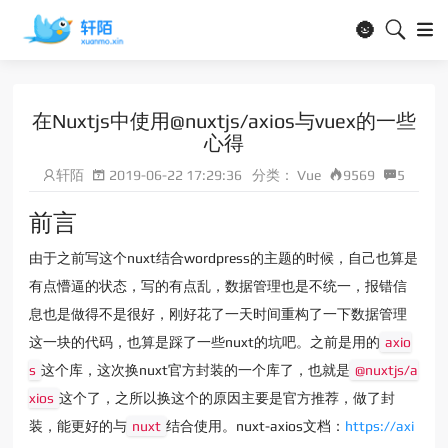
🌚
在Nuxtjs中使用@nuxtjs/axios与vuex的一些
心得
轩陌
2019-06-22 17:29:36
分类：
Vue
9569
5
前言
由于之前写这个nuxt结合wordpress的主题的时候，自己也算是
有点懵逼的状态，写的有点乱，数据管理也是不统一，报错信
息也是做得不是很好，刚好花了一天时间重构了一下数据管理
这一块的代码，也算是踩了一些nuxt的坑吧。之前是用的
axio
s
这个库，这次换nuxt官方封装的一个库了，也就是
@nuxtjs/a
xios
这个了，之所以换这个的原因主要是官方推荐，做了封
装，能更好的与
nuxt
结合使用。nuxt-axios文档：
https://axi