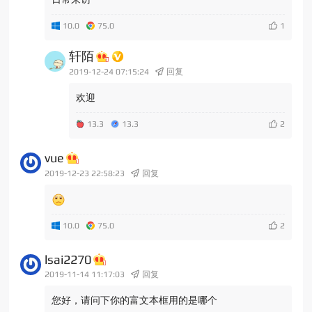
10.0
75.0
轩陌
2019-12-24 07:15:24
回复
欢迎
13.3
13.3
vue
2019-12-23 22:58:23
回复
10.0
75.0
lsai2270
2019-11-14 11:17:03
回复
您好，请问下你的富文本框用的是哪个