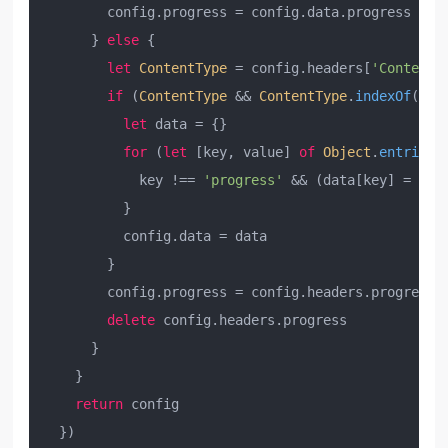
        config.
progress
 = config.
data
.
progress
      } 
else
 {

let
ContentType
 = config.
headers
[
'Content-
if
 (
ContentType
 && 
ContentType
.
indexOf
(
'mu
let
 data = {}

for
 (
let
 [key, value] 
of
Object
.
entries
(
            key !== 
'progress'
 && (data[key] = valu
          }

          config.
data
 = data

        }

        config.
progress
 = config.
headers
.
progress
delete
 config.
headers
.
progress
      }

    }

return
 config

  })
