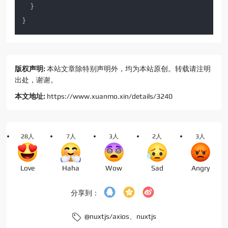
  }

版权声明:
本站文章除特别声明外，均为本站原创。转载请注明
出处，谢谢。
本文地址:
https://www.xuanmo.xin/details/3240
28人
7人
3人
2人
3人
Love
Haha
Wow
Sad
Angry
分享到：
@nuxtjs/axios、
nuxtjs