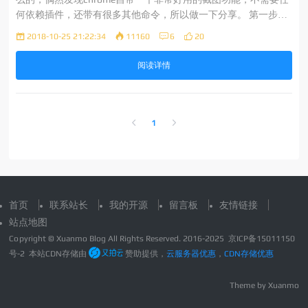
何依赖插件，还带有很多其他命令，所以做一下分享。 第一步打
开chrome控制台，可以使用鼠标右键，点击检查菜单打开Elemen
2018-10-25 21:22:34
11160
6
20
ts界面或者使用快捷键，Mac平台command+option+i 第二步使
阅读详情
1
首页
联系站长
我的开源
留言板
友情链接
站点地图
Copyright © Xuanmo Blog All Rights Reserved. 2016-2025
京ICP备15011150
号-2
本站CDN存储由
赞助提供，
云服务器优惠
，
CDN存储优惠
Theme by
Xuanmo