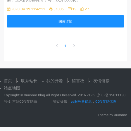
2020-04-19 11:42:11
31005
15
27
阅读详情
1
首页
联系站长
我的开源
留言板
友情链接
站点地图
Copyright © Xuanmo Blog All Rights Reserved. 2016-2025
京ICP备15011150
号-2
本站CDN存储由
赞助提供，
云服务器优惠
，
CDN存储优惠
Theme by
Xuanmo