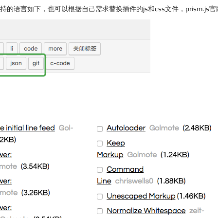
如下，也可以根据自己需求替换插件的js和css文件，prism.js官网下载链接http