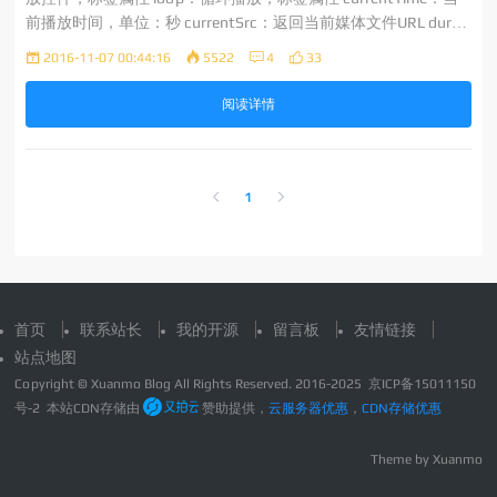
前播放时间，单位：秒 currentSrc：返回当前媒体文件URL durati
on：媒体总时间 ended：媒体是否已经播放完，Boolean inittalTi
2016-11-07 00:44:16
5522
4
33
me：返
阅读详情
1
首页
联系站长
我的开源
留言板
友情链接
站点地图
Copyright © Xuanmo Blog All Rights Reserved. 2016-2025
京ICP备15011150
号-2
本站CDN存储由
赞助提供，
云服务器优惠
，
CDN存储优惠
Theme by
Xuanmo